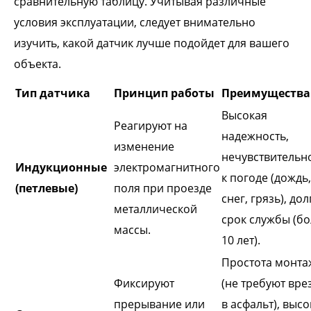
сравнительную таблицу. Учитывая различные
условия эксплуатации, следует внимательно
изучить, какой датчик лучше подойдет для вашего
объекта.
Тип датчика
Принцип работы
Преимущества
Высокая
Реагируют на
надежность,
изменение
нечувствительн
Индукционные
электромагнитного
к погоде (дождь,
(петлевые)
поля при проезде
снег, грязь), до
металлической
срок службы (б
массы.
10 лет).
Простота монта
Фиксируют
(не требуют вре
прерывание или
в асфальт), высо