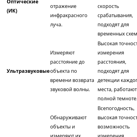
Оптические
отражение
скорость
(ИК)
инфракрасного
срабатывания,
луча.
подходят для
временных схем
Высокая точнос
Измеряют
измерения
расстояние до
расстояния,
Ультразвуковые
объекта по
подходят для
времени возврата
детекции каждо
звуковой волны.
места, работают
полной темноте
Всепогодность,
Обнаруживают
высокая точност
объекты и
возможность
измеряют их
измерения