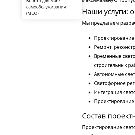
максимальную пропус
Ворота для моек
самообслуживания
Наши услуги: 
(МСО)
Мы предлагаем разраб
Проектирование 
Ремонт, реконст
Временные свето
строительных ра
Автономные све
Светофорное рег
Интеграция свет
Проектирование 
Состав проект
Проектирование светоф