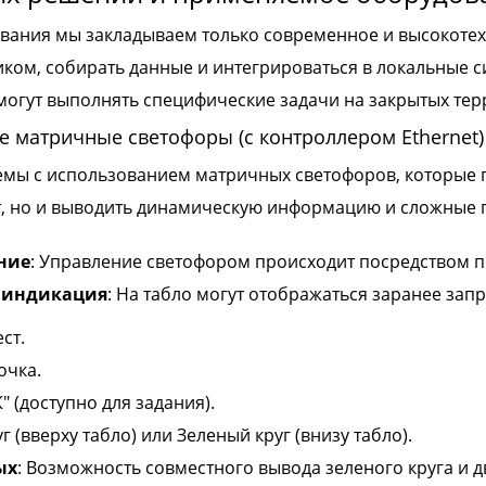
ования мы закладываем только современное и высокот
иком, собирать данные и интегрироваться в локальные 
огут выполнять специфические задачи на закрытых тер
е матричные светофоры (с контроллером Ethernet)
емы с использованием матричных светофоров, которые 
т, но и выводить динамическую информацию и сложные 
ние
: Управление светофором происходит посредством по
 индикация
: На табло могут отображаться заранее за
ст.
очка.
" (доступно для задания).
г (вверху табло) или Зеленый круг (внизу табло).
ых
: Возможность совместного вывода зеленого круга и дв