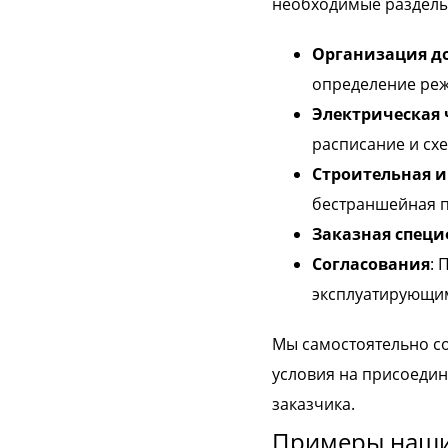
необходимые разделы
Организация д
определение реж
Электрическая 
расписание и сх
Строительная и
бестраншейная п
Заказная спец
Согласования
: 
эксплуатирующим
Мы самостоятельно со
условия на присоедин
заказчика.
Примеры наши