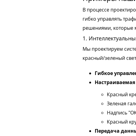
В процессе проектир
гибко управлять траф
решениями, которые м
1. Интеллектуальны
Мы проектируем сист
красный/зеленый све
Гибкое управле
Настраиваемая
Красный кре
Зеленая гал
Надпись "ОК
Красный кру
Передача данн