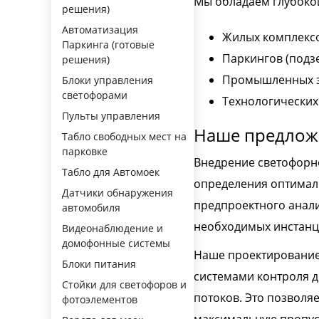
Мы обладаем глубокой
решения)
Автоматизация
Жилых комплексо
Паркинга (готовые
Паркингов (подз
решения)
Промышленных зо
Блоки управления
светофорами
Технологических
Пульты управления
Наше предложе
Табло свободных мест на
парковке
Внедрение светофорно
Табло для Автомоек
определения оптималь
Датчики обнаружения
предпроектного анали
автомобиля
необходимых инстанц
Видеонаблюдение и
домофонные системы
Наше проектирование 
Блоки питания
системами контроля 
Стойки для светофоров и
потоков. Это позволя
фотоэлементов