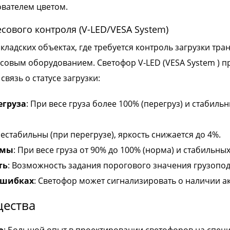
вателем цветом.
есового контроля (V-LED/VESA System)
ладских объектах, где требуется контроль загрузки тра
совым оборудованием. Светофор V-LED (VESA System ) 
вязь о статусе загрузки:
егруза
: При весе груза более 100% (перегруз) и стабиль
естабильны (при перегрузе), яркость снижается до 4%.
рмы
: При весе груза от 90% до 100% (норма) и стабильны
ть
: Возможность задания порогового значения грузопо
ошибках
: Светофор может сигнализировать о наличии а
ества