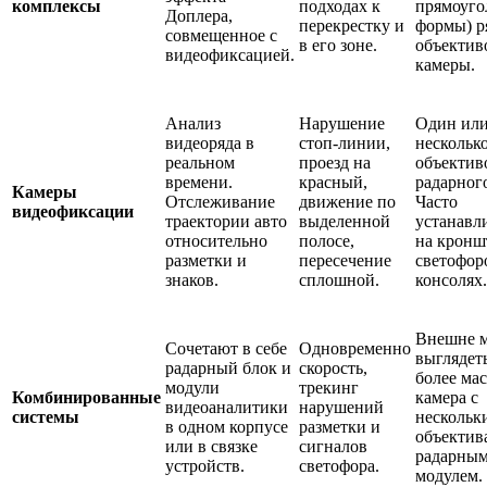
комплексы
подходах к
прямоуго
Доплера,
перекрестку и
формы) р
совмещенное с
в его зоне.
объектив
видеофиксацией.
камеры.
Анализ
Нарушение
Один ил
видеоряда в
стоп-линии,
нескольк
реальном
проезд на
объектив
времени.
красный,
радарного
Камеры
Отслеживание
движение по
Часто
видеофиксации
траектории авто
выделенной
устанавл
относительно
полосе,
на кронш
разметки и
пересечение
светофор
знаков.
сплошной.
консолях.
Внешне м
Сочетают в себе
Одновременно
выглядет
радарный блок и
скорость,
более ма
модули
трекинг
Комбинированные
камера с
видеоаналитики
нарушений
системы
нескольк
в одном корпусе
разметки и
объектив
или в связке
сигналов
радарны
устройств.
светофора.
модулем.