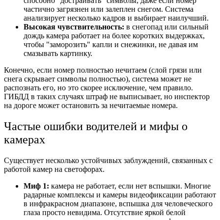
способно "достраивать" символы, даже если номер
частично загрязнен или залеплен снегом. Система
анализирует несколько кадров и выбирает наилучший.
Высокая чувствительность:
в снегопад или сильный
дождь камера работает на более коротких выдержках,
чтобы "заморозить" капли и снежинки, не давая им
смазывать картинку.
Конечно, если номер полностью нечитаем (слой грязи или
снега скрывает символы полностью), система может не
распознать его, но это скорее исключение, чем правило.
ГИБДД в таких случаях штраф не выписывает, но инспектор
на дороге может остановить за нечитаемые номера.
Частые ошибки водителей и мифы о
камерах
Существует несколько устойчивых заблуждений, связанных с
работой камер на светофорах.
Миф 1:
камера не работает, если нет вспышки. Многие
радарные комплексы и камеры видеофиксации работают
в инфракрасном диапазоне, вспышка для человеческого
глаза просто невидима. Отсутствие яркой белой