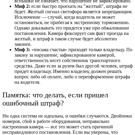
вспышки не означает, что нарушение не зафиксировано.
Миф 2:
если быстро проехать на "желтый", штрафа не
будет. Желтый сигнал светофора является запрещающим.
Исключение — случай, когда водитель не может
остановиться, не прибегая к экстренному торможению.
Однако доказывать это придется уже при обжаловании
постановления. Камера фиксирует сам факт проезда на
желтый, и штраф в таком случае будет абсолютно
законен.
Миф 3:
«письма счастья» приходят только владельцу. По
закону за нарушение, зафиксированное камерой,
ответственность несет собственник транспортного
средства. Даже если за рулем был другой человек, штраф
придет владельцу. Именно владелец должен решать
вопрос либо об оплате, либо о переоформлении штрафа
на водителя.
Памятка: что делать, если пришел
ошибочный штраф?
Ни одна система не идеальна, и ошибки случаются. Двойники
номеров, сбой в работе оборудования, неправильно
настроенная камера — все это может стать причиной
несправедливого постановления. Если вы уверены, что