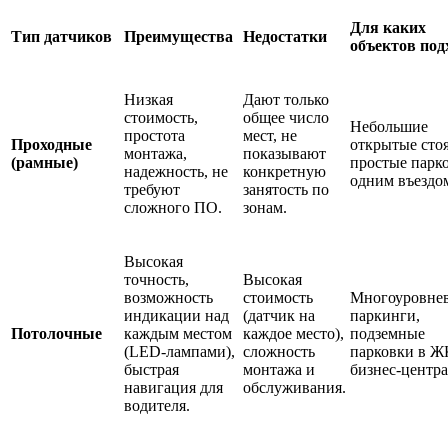
Для каких
Тип датчиков
Преимущества
Недостатки
объектов под
Низкая
Дают только
стоимость,
общее число
Небольшие
простота
мест, не
Проходные
открытые сто
монтажа,
показывают
(рамные)
простые парк
надежность, не
конкретную
одним въездо
требуют
занятость по
сложного ПО.
зонам.
Высокая
точность,
Высокая
возможность
стоимость
Многоуровне
индикации над
(датчик на
паркинги,
Потолочные
каждым местом
каждое место),
подземные
(LED-лампами),
сложность
парковки в Ж
быстрая
монтажа и
бизнес-центра
навигация для
обслуживания.
водителя.