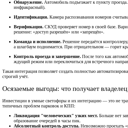
Обнаружение.
Автомобиль подъезжает к пункту проезда.
инфракрасный).
Идентификация.
Камера распознавания номеров считывае
Верификация.
СКУД проверяет номер в своей базе. Вари
решение: «доступ разрешён» или «запрещён».
Команда и исполнение.
Решение передаётся контроллеру
а шлагбаум поднимается. При отрицательном — горит кра
Контроль проезда и завершение.
После того как автомо
ждущий режим или переключиться для встречного направ
Такая интеграция позволяет создать полностью автоматизиров
строгий учёт.
Осязаемые выгоды: что получает владелец
Инвестиции в умные светофоры и их интеграцию — это не трат
типичных проблем парковок и КПП:
Ликвидация "человеческих" узких мест.
Больше нет зав
образование очередей в часы пик.
Абсолютный контроль доступа.
Невозможно проехать «в