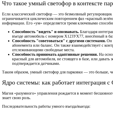
Что такое умный светофор в контексте па
Если классический светофор — это безмолвный регулировщик с
ограничивается циклическим повторением фаз «красный-зелён
информации. Его «ум» определяется тремя ключевыми способн
Способность "видеть" и опознавать.
Благодаря интеграц
въезде автомобиль с номером Х123УХ77, внесённый в ба
Способность "советоваться" с другими системами.
Он 
абонемента или баланс. Он также взаимодействует с кон
отслеживающими свободные места.
Способность принимать адаптивные решения.
На осно
красный для автомобиля, не стоящего в базе, или давать
подтверждается датчиками.
Таким образом, умный светофор для парковки — это больше, ч
Ядро системы: как работает интеграция 
Магия «разумного» управления рождается в момент бесшовного
знает свою роль.
Последовательность работы умного въезда/выезда: