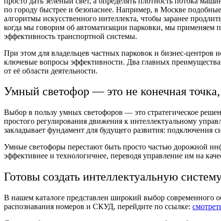
просто дать зелёный свет, а определять плотность потока маш
по городу быстрее и безопаснее. Например, в Москве подобны
алгоритмы искусственного интеллекта, чтобы заранее продлит
когда мы говорим об автоматизации парковки, мы применяем 
эффективность транспортной системы.
При этом для владельцев частных парковок и бизнес-центров и
ключевые вопросы эффективности. Два главных преимущества
от её области деятельности.
Умный светофор — это не конечная точка,
Выбор в пользу умных светофоров — это стратегическое решени
простого регулирования движения к интеллектуальному управл
закладывает фундамент для будущего развития: подключения 
Умные светофоры перестают быть просто частью дорожной инфр
эффективнее и технологичнее, переводя управление им на кач
Готовы создать интеллектуальную систему
В нашем каталоге представлен широкий выбор современного о
распознавания номеров и СКУД, перейдите по ссылке:
смотрет