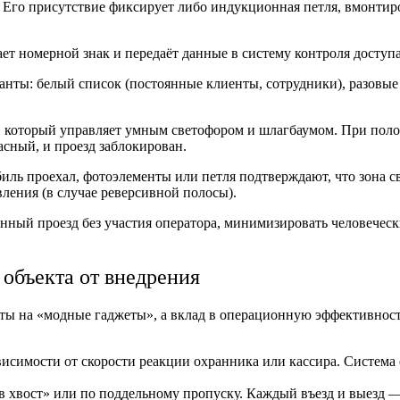
 Его присутствие фиксирует либо индукционная петля, вмонтиро
т номерной знак и передаёт данные в систему контроля доступа
анты: белый список (постоянные клиенты, сотрудники), разовые
, который управляет умным светофором и шлагбаумом. При поло
сный, и проезд заблокирован.
биль проехал, фотоэлементы или петля подтверждают, что зона с
ления (в случае реверсивной полосы).
анный проезд без участия оператора, минимизировать человечес
 объекта от внедрения
ы на «модные гаджеты», а вклад в операционную эффективность
исимости от скорости реакции охранника или кассира. Система
 хвост» или по поддельному пропуску. Каждый въезд и выезд — 