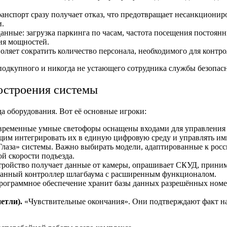
нспорт сразу получает отказ, что предотвращает несанкциони
и.
анные: загрузка паркинга по часам, частота посещения постоян
ия мощностей.
ляет сократить количество персонала, необходимого для контрол
подкупного и никогда не устающего сотрудника службы безопасн
остроения системы
а оборудования. Вот её основные игроки:
ременные умные светофоры оснащены входами для управления по
ющим интегрировать их в единую цифровую среду и управлять им
лаза» системы. Важно выбирать модели, адаптированные к рос
ой скорости подъезда.
тройство получает данные от камеры, опрашивает СКУД, приним
ванный контроллер шлагбаума с расширенным функционалом.
программное обеспечение хранит базы данных разрешённых номер
етли).
«Чувствительные окончания». Они подтверждают факт нах