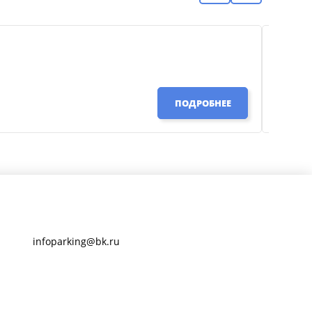
Инфор
34 000
ПОДРОБНЕЕ
infoparking@bk.ru